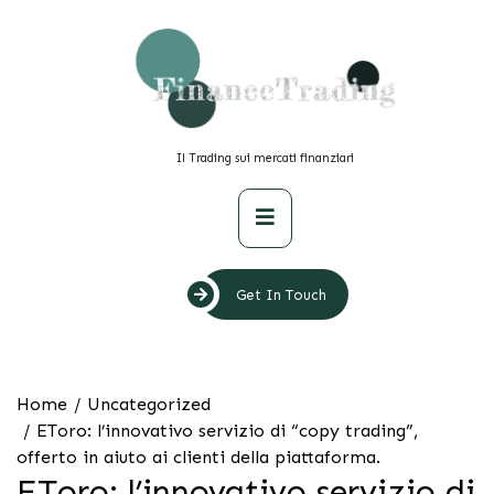
Skip
to
content
Il Trading sui mercati finanziari
Primary
Menu
Get In Touch
Home
Uncategorized
EToro: l’innovativo servizio di “copy trading”,
offerto in aiuto ai clienti della piattaforma.
EToro: l’innovativo servizio di