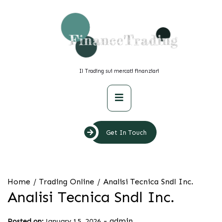
Skip
to
content
Il Trading sui mercati finanziari
Primary
Menu
Get In Touch
Home
Trading Online
Analisi Tecnica Sndl Inc.
Analisi Tecnica Sndl Inc.
-
admin
Posted on:
January 15, 2026