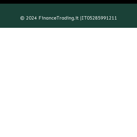
© 2024 FinanceTrading.it |IT05285991211