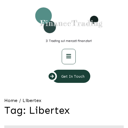
Skip
to
content
Il Trading sui mercati finanziari
Primary
Menu
Get In Touch
Home
Libertex
Tag:
Libertex