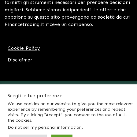
fornirti gli strumenti necessari per prendere decisioni
migliori. Sebbene siamo indipendenti, le offerte che
appaiono su questo sito provengono da società da cui
Financetrading.it riceve un compenso.
Cookie Policy
Disclaimer
© 2024 FinanceTrading.it |IT05285991211
Scegli le tue preferenze
We use cookies on our website to give you the most relevant
experience by remembering your preferences and repeat
visits. By clicking “Accept”, you consent to the use of ALL
the cookies.
Do not sell my personal information
.